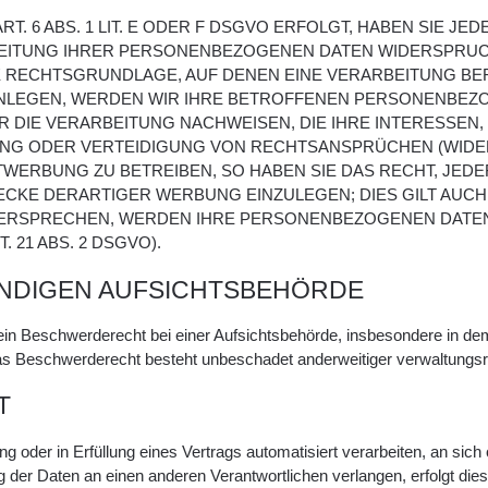
 6 ABS. 1 LIT. E ODER F DSGVO ERFOLGT, HABEN SIE JEDE
ITUNG IHRER PERSONENBEZOGENEN DATEN WIDERSPRUCH E
E RECHTSGRUNDLAGE, AUF DENEN EINE VERARBEITUNG BE
LEGEN, WERDEN WIR IHRE BETROFFENEN PERSONENBEZOG
DIE VERARBEITUNG NACHWEISEN, DIE IHRE INTERESSEN,
G ODER VERTEIDIGUNG VON RECHTSANSPRÜCHEN (WIDERSP
ERBUNG ZU BETREIBEN, SO HABEN SIE DAS RECHT, JEDE
E DERARTIGER WERBUNG EINZULEGEN; DIES GILT AUCH F
IDERSPRECHEN, WERDEN IHRE PERSONENBEZOGENEN DATE
21 ABS. 2 DSGVO).
NDIGEN AUFSICHTSBEHÖRDE
n Beschwerderecht bei einer Aufsichtsbehörde, insbesondere in dem 
s Beschwerderecht besteht unbeschadet anderweitiger verwaltungsrec
T
ung oder in Erfüllung eines Vertrags automatisiert verarbeiten, an si
 der Daten an einen anderen Verantwortlichen verlangen, erfolgt dies