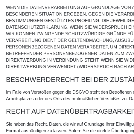
WENN DIE DATENVERARBEITUNG AUF GRUNDLAGE VON ART.
BESONDEREN SITUATION ERGEBEN, GEGEN DIE VERARBE
BESTIMMUNGEN GESTÜTZTES PROFILING. DIE JEWEILIG
DATENSCHUTZERKLÄRUNG. WENN SIE WIDERSPRUCH EIN
WIR KÖNNEN ZWINGENDE SCHUTZWÜRDIGE GRÜNDE FÜR 
VERARBEITUNG DIENT DER GELTENDMACHUNG, AUSÜBUN
PERSONENBEZOGENEN DATEN VERARBEITET, UM DIREKTW
BETREFFENDER PERSONENBEZOGENER DATEN ZUM ZWECK
DIREKTWERBUNG IN VERBINDUNG STEHT. WENN SIE W
DIREKTWERBUNG VERWENDET (WIDERSPRUCH NACH ART. 
BESCHWERDERECHT BEI DER ZUSTÄ
Im Falle von Verstößen gegen die DSGVO steht den Betroffenen ei
Arbeitsplatzes oder des Orts des mutmaßlichen Verstoßes zu. Da
RECHT AUF DATENÜBERTRAGBARKEI
Sie haben das Recht, Daten, die wir auf Grundlage Ihrer Einwillig
Format aushändigen zu lassen. Sofern Sie die direkte Übertragung