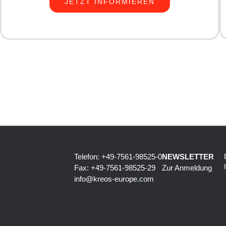
JETZT INFORMIEREN
Telefon: +49-7561-98525-0
NEWSLETTER
Fax: +49-7561-98525-29
Zur Anmeldung
info@kreos-europe.com